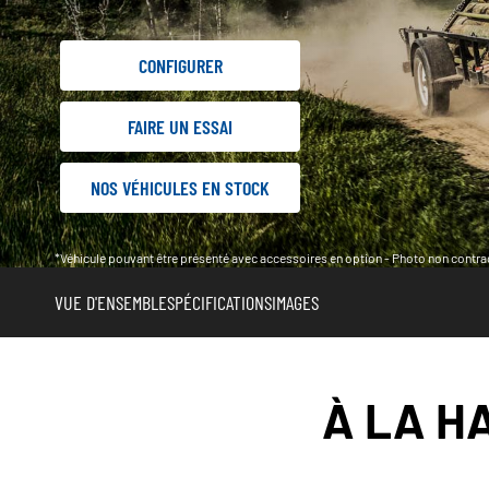
CONFIGURER
FAIRE UN ESSAI
NOS VÉHICULES EN STOCK
*Véhicule pouvant être présenté avec accessoires en option - Photo non contrac
VUE D'ENSEMBLE
SPÉCIFICATIONS
IMAGES
À LA H