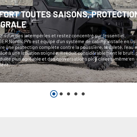
FORT TOUTES SAISONS, PROTECTIO
ÉGRALE
-vous des intempéries et restez concentré sur l’essentiel.
ER Nordic Pro est équipé d’un système de cabine installé en usi
re une protection complète contre la poussière, la saleté, l’eau e
râce à une isolation soignée, il réduit considérablement le bruit,
duite plus agréable et des conversations plus claires, même en
ent.