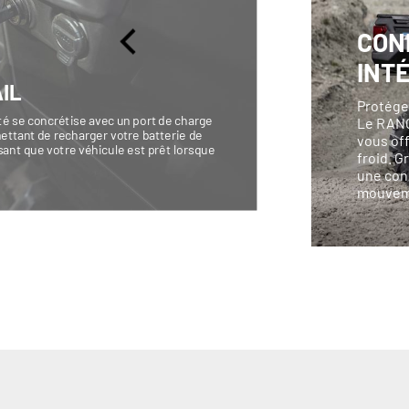
CON
INT
IL
Protégez
ité se concrétise avec un port de charge
Le RANG
ettant de recharger votre batterie de
vous off
sant que votre véhicule est prêt lorsque
froid. G
une con
mouvem