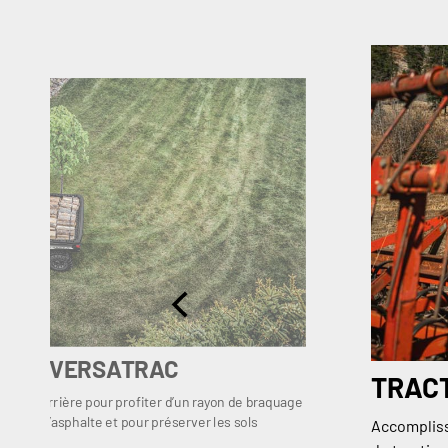
IÈRE VERSATRAC
TRACT
érentiel arrière pour profiter d’un rayon de braquage
lité sur l’asphalte et pour préserver les sols
Accompliss