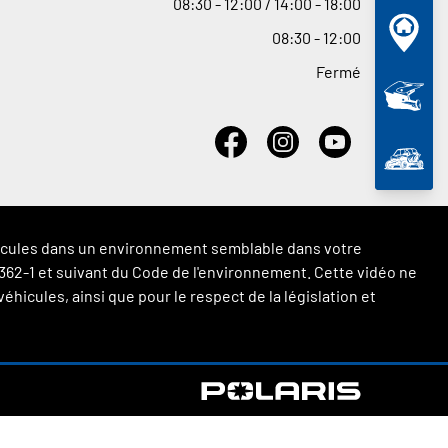
08
:
30 - 12
:
00 / 14
:
00 - 18
:
00
08
:
30 - 12
:
00
Fermé
véhicules dans un environnement semblable dans votre
 L.362-1 et suivant du Code de l'environnement. Cette vidéo ne
hicules, ainsi que pour le respect de la législation et